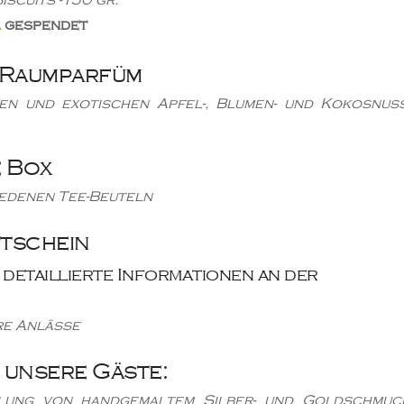
a
gespendet
 Raumparfüm
len und exotischen Apfel-, Blumen- und Kokosnuss
 Box
iedenen Tee-Beuteln
tschein
 detaillierte Informationen an der
re Anlässe
 unsere Gäste:
mlung von handgemaltem Silber- und Goldschmuc