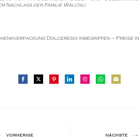
em Nachlass der Familie Wälchli
henkverpackung Dolceresio inbegriffen – Preise i
Share
Share
Share
Share
Share
Share
Share
on
on
on
on
on
on
on
Facebook
Twitter
Pinterest
LinkedIn
Instagram
WhatsApp
Email
VORHERIGE
NÄCHSTE