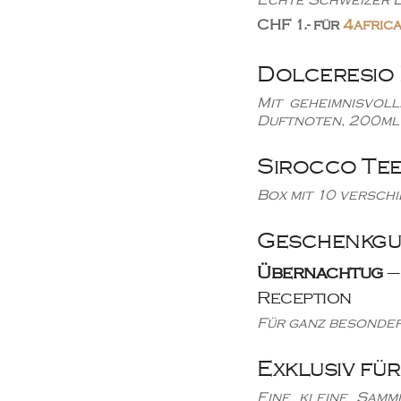
CHF 1.- für
4afric
Dolceresio
Mit geheimnisvol
Duftnoten, 200ml
Sirocco Tee
Box mit 10 versch
Geschenkgu
Übernachtug
–
Reception
Für ganz besonde
Exklusiv für
Eine kleine Sam