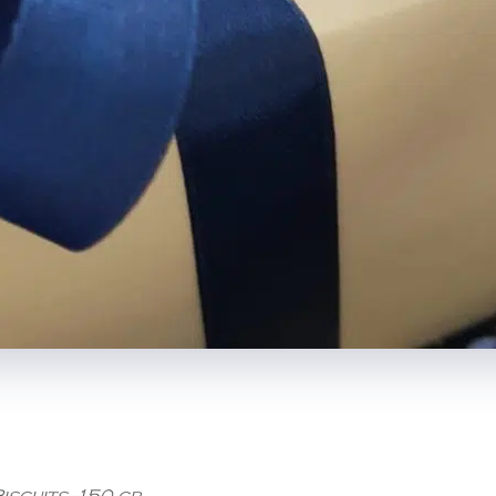
scuits -150 gr.