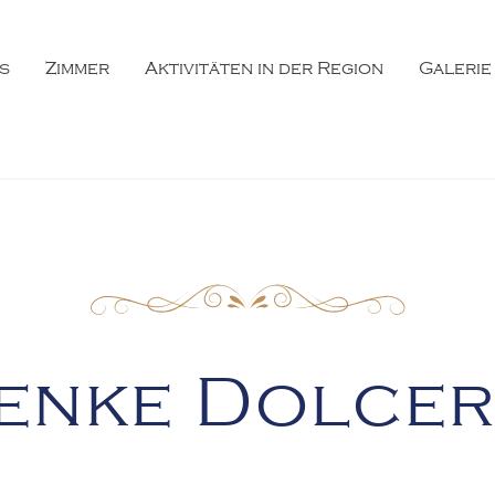
s
Zimmer
Aktivitäten in der Region
Galerie
ugano Lake B&B, Brusino Arsizio
enke Dolcer