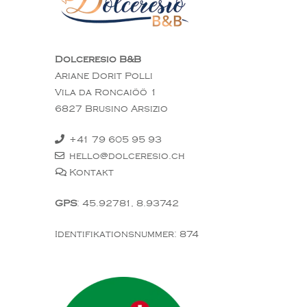
Dolceresio B&B
Ariane Dorit Polli
Vila da Roncaiöö 1
6827 Brusino Arsizio
+41 79 605 95 93
hello@dolceresio.ch
Kontakt
GPS
: 45.92781, 8.93742
Identifikationsnummer: 874