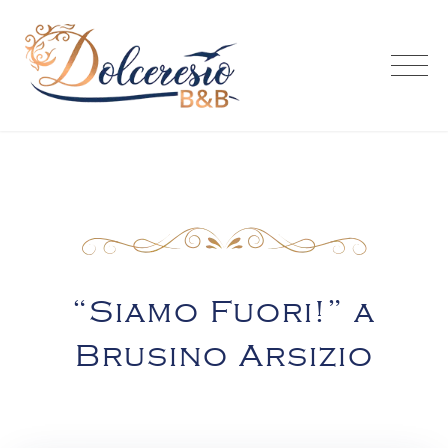
Skip
to
content
“Siamo Fuori!” a
Brusino Arsizio