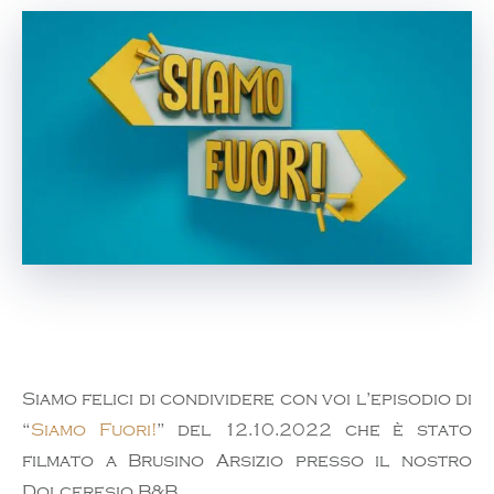
Siamo felici di condividere con voi l’episodio di
“
Siamo Fuori!
” del 12.10.2022 che è stato
filmato a Brusino Arsizio presso il nostro
Dolceresio B&B.