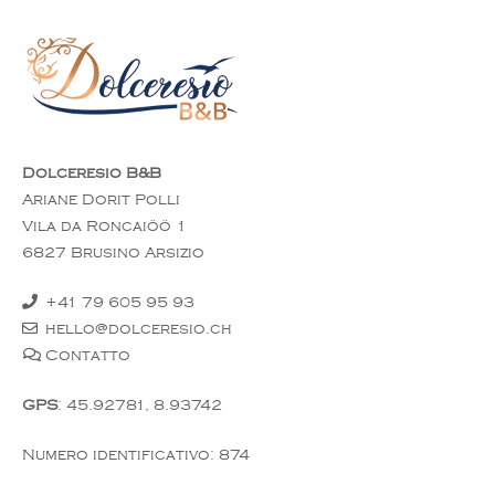
Dolceresio B&B
Ariane Dorit Polli
Vila da Roncaiöö 1
6827 Brusino Arsizio
+41 79 605 95 93
hello@dolceresio.ch
Contatto
GPS
: 45.92781, 8.93742
Numero identificativo: 874