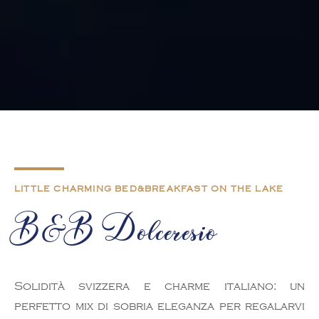
LITTLE CHARMING BED&BREAKFAST ON THE LAKE
B&B Dolceresio
Solidità svizzera e charme italiano: un
perfetto mix di sobria eleganza per regalarvi