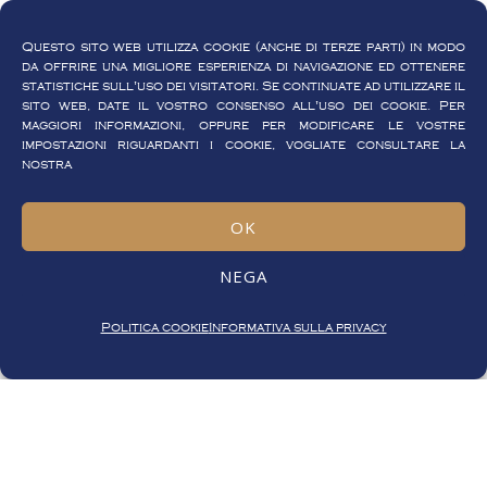
vere restano.
Questo sito web utilizza cookie (anche di terze parti) in modo
da offrire una migliore esperienza di navigazione ed ottenere
Continuo a gestire Dolceresio facendo
statistiche sull'uso dei visitatori. Se continuate ad utilizzare il
tesoro di ciò che abbiamo costruito insieme,
sito web, date il vostro consenso all'uso dei cookie. Per
maggiori informazioni, oppure per modificare le vostre
sempre con un attento sguardo al futuro.
impostazioni riguardanti i cookie, vogliate consultare la
nostra
OK
NEGA
Politica cookie
Informativa sulla privacy
Chi sono