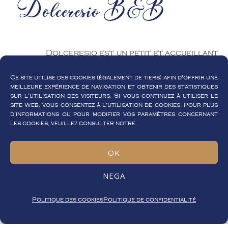
Dolceresio B&B
Dolceresio est un petit et accueillant
B&B au pied du Monte San Giorgio
Ce site utilise des cookies (également de tiers) afin d'offrir une
(patrimoine de l’UNESCO) donné sur
meilleure expérience de navigation et obtenir des statistiques
le Ceresio, mieux connu comme Lac de
sur l'utilisation des visiteurs. Si vous continuez à utiliser le
site Web, vous consentez à l'utilisation de cookies. Pour plus
Lugano. Il se trouve à Brusino Arsizio,
d'informations ou pour modifier vos paramètres concernant
un bourg magique de la Suisse
les cookies, veuillez consulter notre
italienne, bercé au soleil et gardant
OK
des péculiarités, des maisons et des
arcades de vieux village de pêcheurs.
NEGA
La situation au bord du lac, au cœur du
Politique des cookies
Politique de confidentialité
village, permet de savourer les
aspects les plus authentiques de la