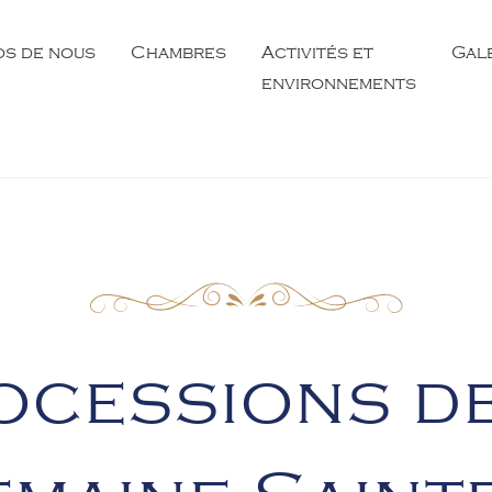
os de nous
Chambres
Activités et
Gal
environnements
ugano Lake B&B, Brusino Arsizio
ocessions de