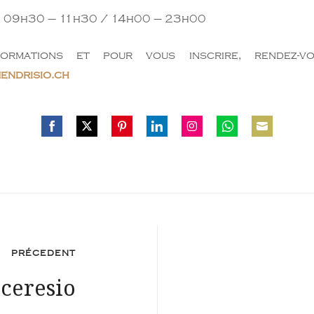
t, 09h30 – 11h30 / 14h00 – 23h00
formations et pour vous inscrire, rendez-v
endrisio.ch
Share
Share
Share
Share
Share
Share
Share
on
on
on
on
on
on
on
Facebook
Twitter
Pinterest
LinkedIn
Instagram
WhatsApp
Email
PRÉCEDENT
ceresio