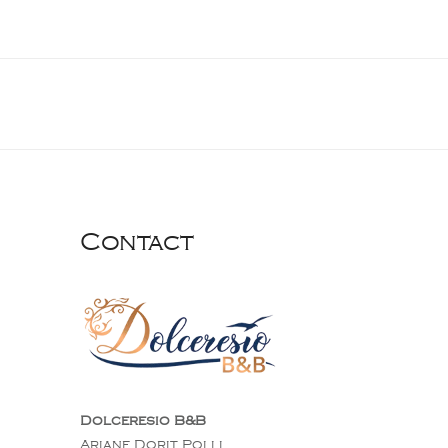
l’article
Contact
Dolceresio B&B
Ariane Dorit Polli