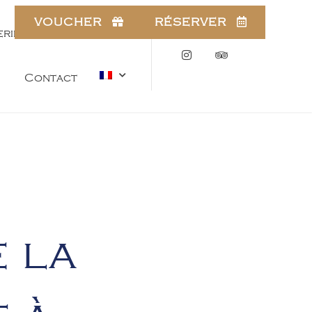
VOUCHER
RÉSERVER
erie
Offre & News
Instagram
Tripadvisor
Contact
 la